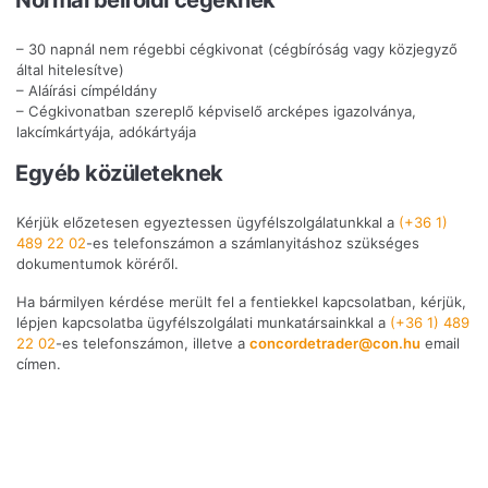
– 30 napnál nem régebbi cégkivonat (cégbíróság vagy közjegyző
által hitelesítve)
– Aláírási címpéldány
– Cégkivonatban szereplő képviselő arcképes igazolványa,
lakcímkártyája, adókártyája
Egyéb közületeknek
Kérjük előzetesen egyeztessen ügyfélszolgálatunkkal a
(+36 1)
489 22 02
-es telefonszámon a számlanyitáshoz szükséges
dokumentumok köréről.
Ha bármilyen kérdése merült fel a fentiekkel kapcsolatban, kérjük,
lépjen kapcsolatba ügyfélszolgálati munkatársainkkal a
(+36 1) 489
22 02
-es telefonszámon, illetve a
concordetrader@con.hu
email
címen.