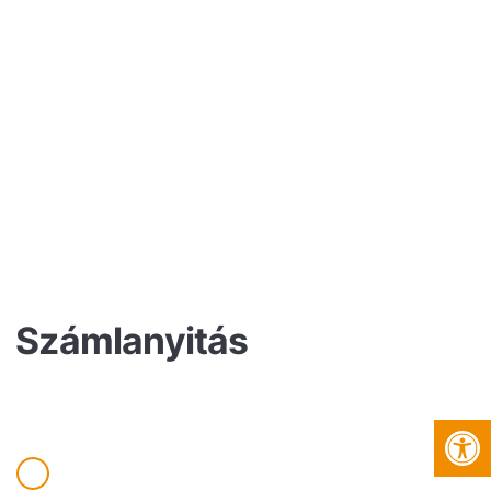
Számlanyitás
Es