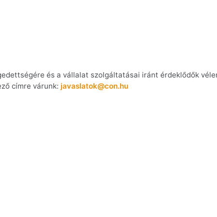
égedettségére és a vállalat szolgáltatásai iránt érdeklődők v
ező címre várunk:
javaslatok@con.hu