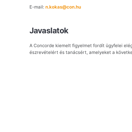
E-mail:
n.kokas@con.hu
Javaslatok
A Concorde kiemelt figyelmet fordít ügyfelei el
észrevételért és tanácsért, amelyeket a követk