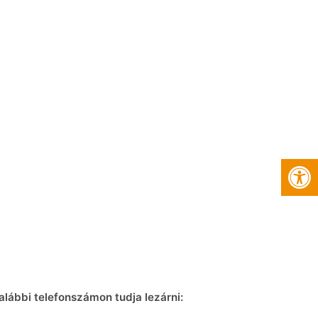
Es
lábbi telefonszámon tudja lezárni: