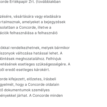
corde Értékpapír Zrt. (továbbiakban
yzésére, vásárlására vagy eladására
 tartalmaznak, amelyeket a bejegyzések
olatban a Concorde, illetve a
ációk felhasználása a felhasználó
iókkal rendelkezhetnek, melyek bármikor
iszonyok változása hatással lehet. A
döntések meghozatalához. Felhívjuk
evetésének esetleges szükségességére. A
ől eredő esetleges károkért.
rde kifejezett, előzetes, írásbeli
igyelmét, hogy a Concorde oldalain
thető dokumentumok személyes
zményekkel járhat. A Concorde minden