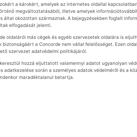
zokért a károkért, amelyek az internetes oldallal kapcsolatba
 történő megváltoztatásából, illetve amelyek információtovább
s által okozottan származnak. A bejegyzésekben foglalt info
ltak elfogadását jelenti.
rde oldaláról más cégek és egyéb szervezetek oldalára is eljut
k biztonságáért a Concorde nem vállal felelősséget. Ezen olda
tő szervezet adatvédelmi politikájáról.
n keresztül hozzá eljuttatott valamennyi adatot ugyanolyan vé
s adatkezelése során a személyes adatok védelméről és a köz
mindenkor maradéktalanul betartja.