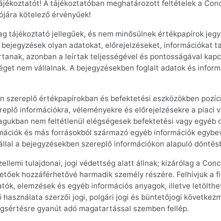
tájékoztatót! A tájékoztatóban meghatározott feltételek a Con
ójára kötelező érvényűek!
lag tájékoztató jellegűek, és nem minősülnek értékpapírok jeg
tó bejegyzések olyan adatokat, előrejelzéseket, információkat
tanak, azonban a leírtak teljességével és pontosságával kapcs
éget nem vállalnak. A bejegyzésekben foglalt adatok és inform
n szereplő értékpapírokban és befektetési eszközökben pozíc
plő információkra, véleményekre és előrejelzésekre a piaci v
agukban nem feltétlenül elégségesek befektetési vagy egyéb 
ormációk és más forrásokból származó egyéb információk egyb
llal a bejegyzésekben szereplő információkon alapuló döntésb
lemi tulajdonai, jogi védettség alatt állnak; kizárólag a Conco
hetőek hozzáférhetővé harmadik személy részére. Felhívjuk a f
ztatók, elemzések és egyéb információs anyagok, illetve letöl
 használata szerzői jogi, polgári jogi és büntetőjogi követke
 jogsértésre gyanút adó magatartással szemben fellép.