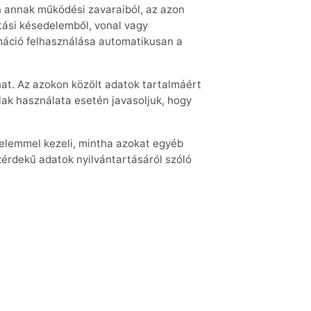
n annak működési zavaraiból, az azon
ítási késedelemből, vonal vagy
rmáció felhasználása automatikusan a
hat. Az azokon közölt adatok tartalmáért
lak használata esetén javasoljuk, hogy
delemmel kezeli, mintha azokat egyéb
érdekű adatok nyilvántartásáról szóló