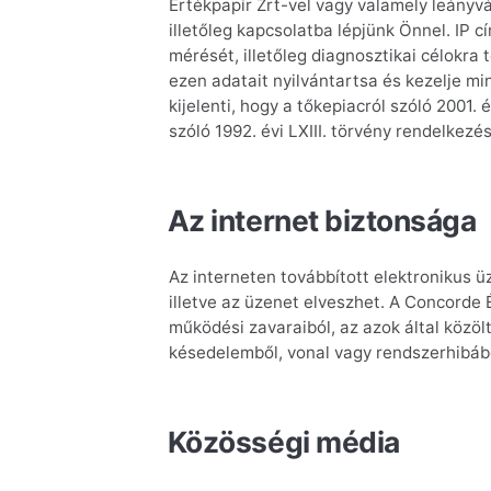
Értékpapír Zrt-vel vagy valamely leányvá
illetőleg kapcsolatba lépjünk Önnel. IP
mérését, illetőleg diagnosztikai célokr
ezen adatait nyilvántartsa és kezelje m
kijelenti, hogy a tőkepiacról szóló 2001
szóló 1992. évi LXIII. törvény rendelkez
Az internet biztonsága
Az interneten továbbított elektronikus 
illetve az üzenet elveszhet. A Concorde 
működési zavaraiból, az azok által közöl
késedelemből, vonal vagy rendszerhibábó
Közösségi média