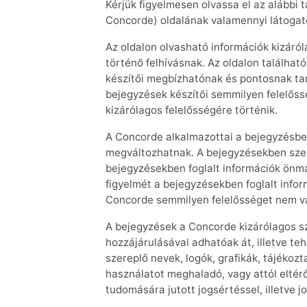
Kérjük figyelmesen olvassa el az alábbi 
Concorde) oldalának valamennyi látogat
Az oldalon olvasható információk kizáró
történő felhívásnak. Az oldalon találha
készítői megbízhatónak és pontosnak tar
bejegyzések készítői semmilyen felelőss
kizárólagos felelősségére történik.
A Concorde alkalmazottai a bejegyzésbe
megváltozhatnak. A bejegyzésekben szere
bejegyzésekben foglalt információk önm
figyelmét a bejegyzésekben foglalt inf
Concorde semmilyen felelősséget nem vá
A bejegyzések a Concorde kizárólagos szel
hozzájárulásával adhatóak át, illetve te
szereplő nevek, logók, grafikák, tájéko
használatot meghaladó, vagy attól eltérő
tudomására jutott jogsértéssel, illetve