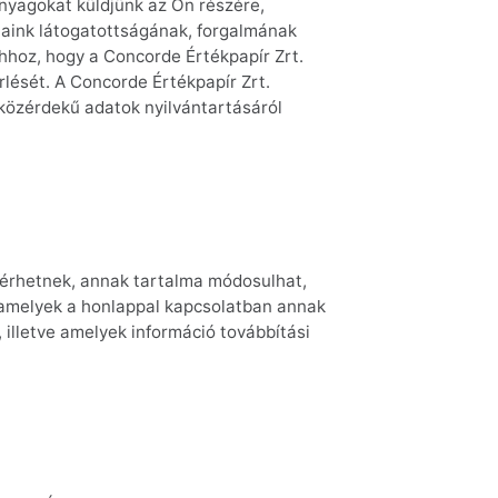
anyagokat küldjünk az Ön részére,
laink látogatottságának, forgalmának
hhoz, hogy a Concorde Értékpapír Zrt.
lését. A Concorde Értékpapír Zrt.
 közérdekű adatok nyilvántartásáról
áférhetnek, annak tartalma módosulhat,
, amelyek a honlappal kapcsolatban annak
 illetve amelyek információ továbbítási