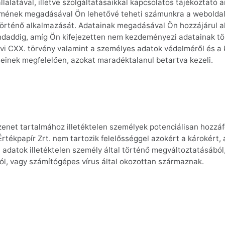
llalatával, illetve szolgáltatásaikkal kapcsolatos tájékoztató 
 címének megadásával Ön lehetővé teheti számunkra a webolda
a történő alkalmazását. Adatainak megadásával Ön hozzájárul a
indaddig, amíg Ön kifejezetten nem kezdeményezi adatainak tör
. évi CXX. törvény valamint a személyes adatok védelméről és a
éseinek megfelelően, azokat maradéktalanul betartva kezeli.
üzenet tartalmához illetéktelen személyek potenciálisan hozz
Értékpapír Zrt. nem tartozik felelősséggel azokért a károkért
t adatok illetéktelen személy által történő megváltoztatásából,
l, vagy számítógépes vírus által okozottan származnak.