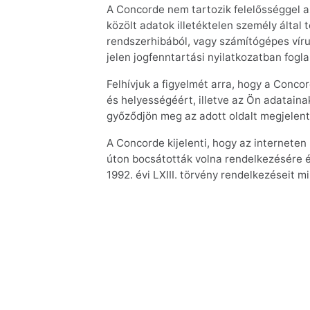
A Concorde nem tartozik felelősséggel a
közölt adatok illetéktelen személy által
rendszerhibából, vagy számítógépes víru
jelen jogfenntartási nyilatkozatban fogla
Felhívjuk a figyelmét arra, hogy a Conco
és helyességéért, illetve az Ön adataina
győződjön meg az adott oldalt megjelente
A Concorde kijelenti, hogy az internete
úton bocsátották volna rendelkezésére é
1992. évi LXIII. törvény rendelkezéseit 